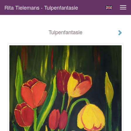
Rita Tielemans - Tulpenfantasie
Tog
navi
Tulpenfantasie