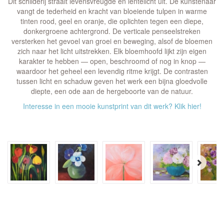
Dit schilderij straalt levensvreugde en lentelicht uit. De kunstenaar
vangt de tederheid en kracht van bloeiende tulpen in warme
tinten rood, geel en oranje, die oplichten tegen een diepe,
donkergroene achtergrond. De verticale penseelstreken
versterken het gevoel van groei en beweging, alsof de bloemen
zich naar het licht uitstrekken. Elk bloemhoofd lijkt zijn eigen
karakter te hebben — open, beschroomd of nog in knop —
waardoor het geheel een levendig ritme krijgt. De contrasten
tussen licht en schaduw geven het werk een bijna gloedvolle
diepte, een ode aan de hergeboorte van de natuur.
Interesse in een mooie kunstprint van dit werk? Klik hier!