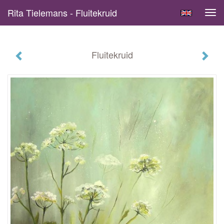
Rita Tielemans - Fluitekruid
Tog
navi
Fluitekruid