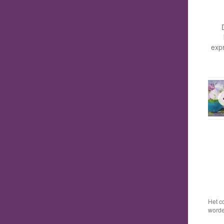
exp
Het c
worde