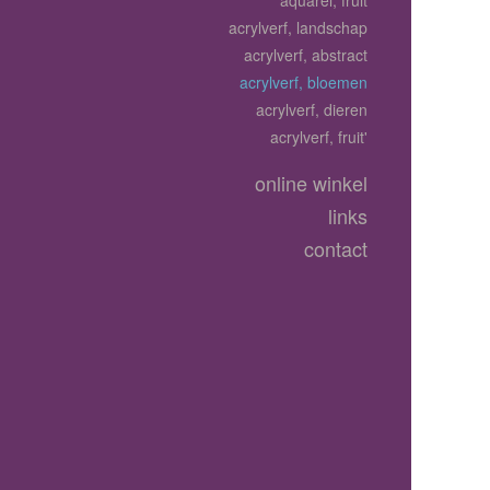
aquarel, fruit
acrylverf, landschap
acrylverf, abstract
acrylverf, bloemen
acrylverf, dieren
acrylverf, fruit'
online winkel
links
contact