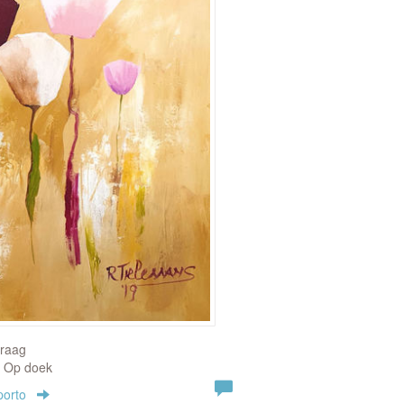
vraag
| Op doek
porto