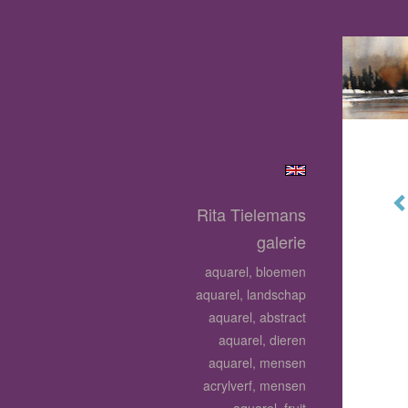
Rita Tielemans
galerie
aquarel, bloemen
aquarel, landschap
aquarel, abstract
aquarel, dieren
aquarel, mensen
acrylverf, mensen