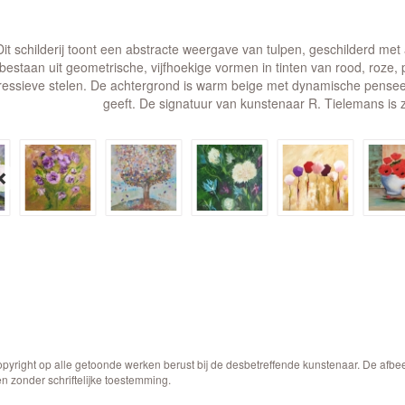
Dit schilderij toont een abstracte weergave van tulpen, geschilderd me
bestaan uit geometrische, vijfhoekige vormen in tinten van rood, roze,
ressieve stelen. De achtergrond is warm beige met dynamische penseel
geeft. De signatuur van kunstenaar R. Tielemans is z
opyright op alle getoonde werken berust bij de desbetreffende kunstenaar. De afb
n zonder schriftelijke toestemming.