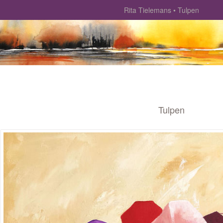
Rita Tielemans
Tulpen
Tulpen