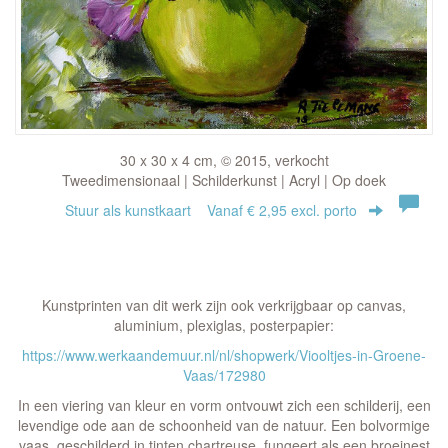
30 x 30 x 4 cm, © 2015, verkocht
Tweedimensionaal | Schilderkunst | Acryl | Op doek
Stuur als kunstkaart
Vanaf € 2,95 excl. porto
Kunstprinten van dit werk zijn ook verkrijgbaar op canvas,
aluminium, plexiglas, posterpapier:
https://www.werkaandemuur.nl/nl/shopwerk/Viooltjes-in-Groene-
Vaas/172980
In een viering van kleur en vorm ontvouwt zich een schilderij, een
levendige ode aan de schoonheid van de natuur. Een bolvormige
vaas, geschilderd in tinten chartreuse, fungeert als een broeinest