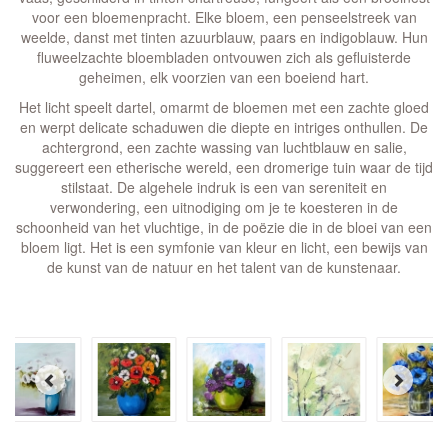
voor een bloemenpracht. Elke bloem, een penseelstreek van
weelde, danst met tinten azuurblauw, paars en indigoblauw. Hun
fluweelzachte bloembladen ontvouwen zich als gefluisterde
geheimen, elk voorzien van een boeiend hart.
Het licht speelt dartel, omarmt de bloemen met een zachte gloed
en werpt delicate schaduwen die diepte en intriges onthullen. De
achtergrond, een zachte wassing van luchtblauw en salie,
suggereert een etherische wereld, een dromerige tuin waar de tijd
stilstaat. De algehele indruk is een van sereniteit en
verwondering, een uitnodiging om je te koesteren in de
schoonheid van het vluchtige, in de poëzie die in de bloei van een
bloem ligt. Het is een symfonie van kleur en licht, een bewijs van
de kunst van de natuur en het talent van de kunstenaar.