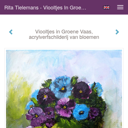
Rita Tielemans - Viooltjes In Groene Vaas, Acrylverfschilderij Van Bloemen
Tog
navi
Viooltjes in Groene Vaas,
acrylverfschilderij van bloemen