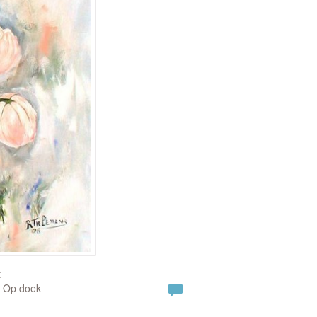
t
| Op doek