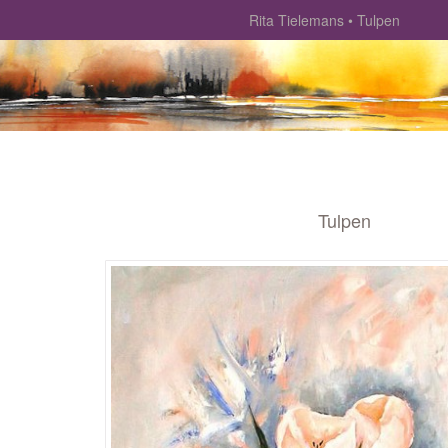
Rita Tielemans
Tulpen
Tulpen