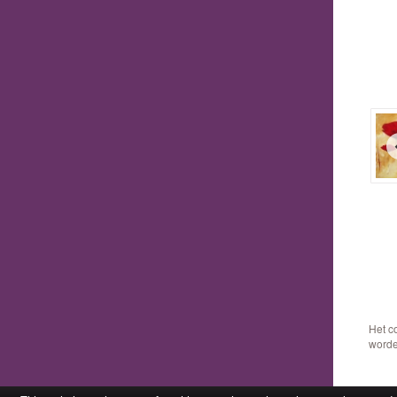
Het c
worde