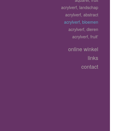
aquarel, fruit
acrylverf, landschap
acrylverf, abstract
acrylverf, bloemen
acrylverf, dieren
acrylverf, fruit'
online winkel
links
contact