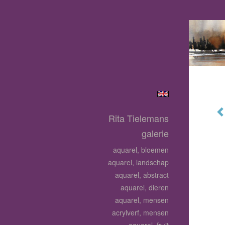
Rita Tielemans
galerie
aquarel, bloemen
aquarel, landschap
aquarel, abstract
aquarel, dieren
aquarel, mensen
acrylverf, mensen