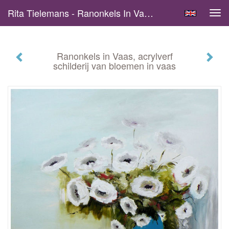
Rita Tielemans - Ranonkels In Vaas, Acrylverf Schilderij Van Bloemen In Vaas
Tog
navi
Ranonkels in Vaas, acrylverf
schilderij van bloemen in vaas