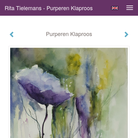
Rita Tielemans - Purperen Klaproos
Tog
navi
Purperen Klaproos