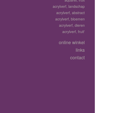
aquarel, fruit
acrylverf, landschap
acrylverf, abstract
acrylverf, bloemen
acrylverf, dieren
acrylverf, fruit'
online winkel
links
contact