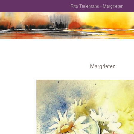
Rita Tielemans
Margrieten
Margrieten