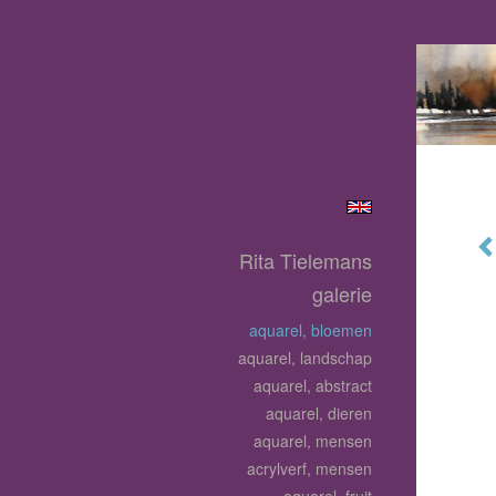
Rita Tielemans
galerie
aquarel, bloemen
aquarel, landschap
aquarel, abstract
aquarel, dieren
aquarel, mensen
acrylverf, mensen