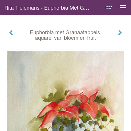
Rita Tielemans - Euphorbia Met Granaatappels, Aquarel Van Bloem En Fruit
Tog
navi
Euphorbia met Granaatappels,
aquarel van bloem en fruit