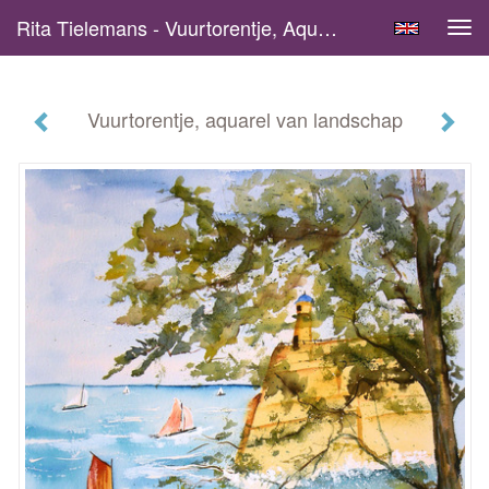
Rita Tielemans - Vuurtorentje, Aquarel Van Landschap
Tog
navi
Vuurtorentje, aquarel van landschap