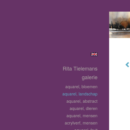
Rita Tielemans
galerie
aquarel, bloemen
aquarel, landschap
aquarel, abstract
aquarel, dieren
aquarel, mensen
acrylverf, mensen