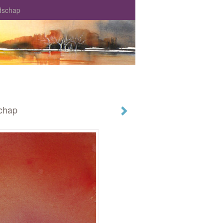
dschap
chap