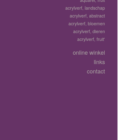
aquarel, fruit
acrylverf, landschap
acrylverf, abstract
acrylverf, bloemen
acrylverf, dieren
acrylverf, fruit'
online winkel
links
contact