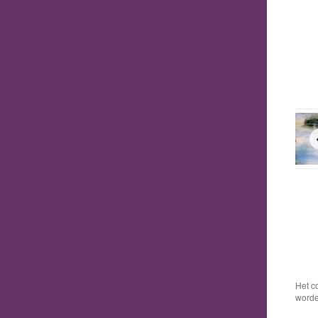
Het c
worde