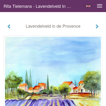
Rita Tielemans - Lavendelveld In De Provence
Tog
navi
Lavendelveld in de Provence