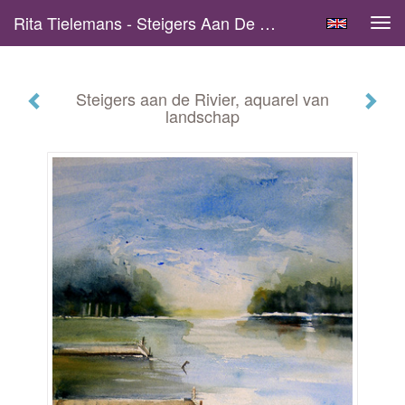
Rita Tielemans - Steigers Aan De Rivier, Aquarel Van Landschap
Tog
navi
Steigers aan de Rivier, aquarel van
landschap