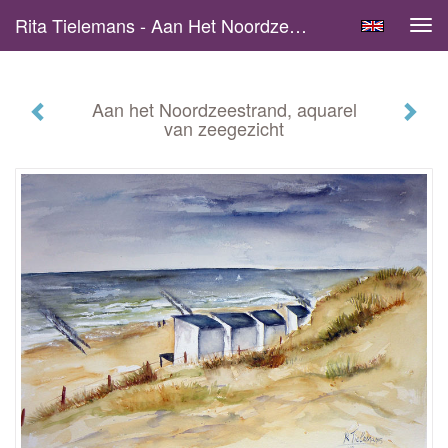
Rita Tielemans - Aan Het Noordzeestrand, Aquarel Van Zeegezicht
Tog
navi
Aan het Noordzeestrand, aquarel
van zeegezicht