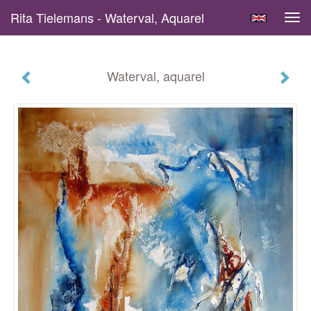
Rita Tielemans - Waterval, Aquarel
Tog
navi
Waterval, aquarel