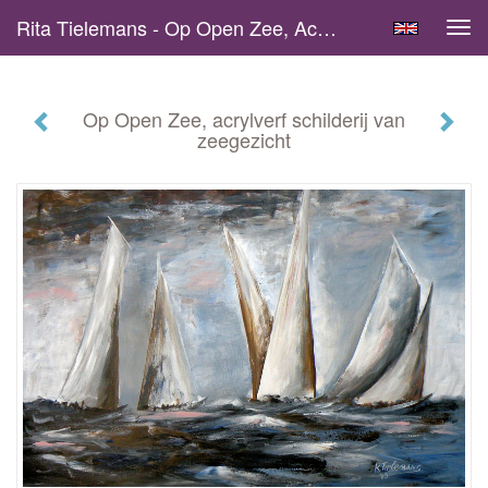
Rita Tielemans - Op Open Zee, Acrylverf Schilderij Van Zeegezicht
Tog
navi
Op Open Zee, acrylverf schilderij van
zeegezicht