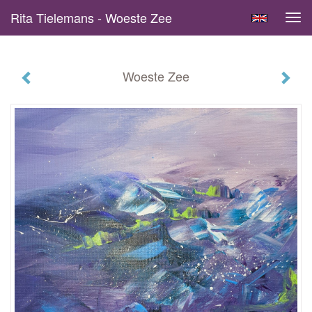
Rita Tielemans - Woeste Zee
Tog
navi
Woeste Zee